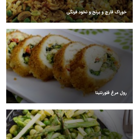
خوراک قارچ و برنج و نخود فرنگی
رول مرغ فلورنتینا