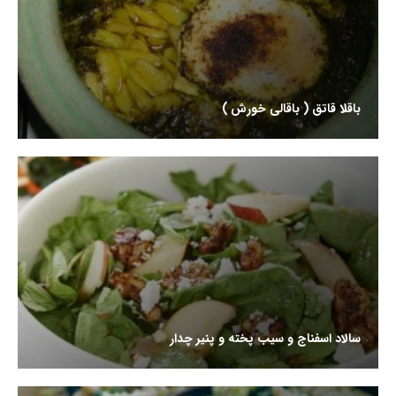
باقلا قاتق ( باقالی خورش )
سالاد اسفناج و سیب پخته و پنیر چدار