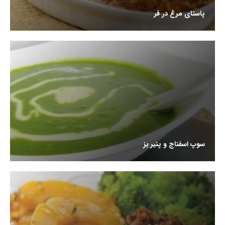
پاستای مرغ در فر
سوپ اسفناج و پنیر بز