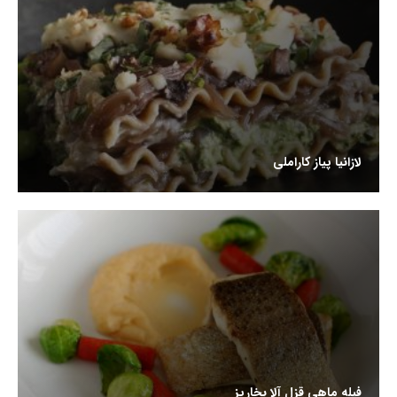
لازانیا پیاز کاراملی
فیله ماهی قزل آلا بخارپز