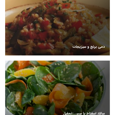
دمی برنج و سبزیجات
سالاد اسفناج با سس زنجفیل