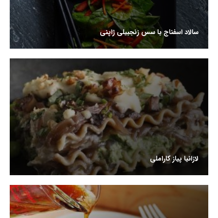
سالاد اسفناج با سس زنجبیلی ژاپنی
لازانیا پیاز کاراملی