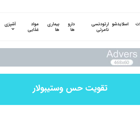
ات
اسلایدشو
ارتودنسی
دارو
بیماری
مواد
آشپزی
نامرئی
ها
ها
غذایی
تقویت حس وستیبولار