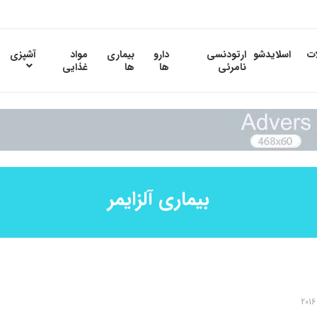
ات
اسلایدشو
ارتودنسی
دارو
بیماری
مواد
آشپزی
نامرئی
ها
ها
غذایی
بیماری آلزایمر