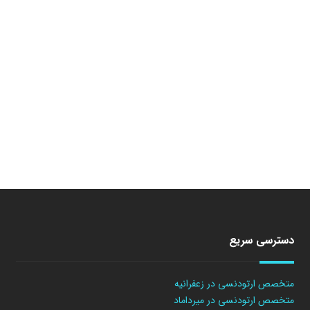
دسترسی سریع
متخصص ارتودنسی در زعفرانیه
متخصص ارتودنسی در میرداماد