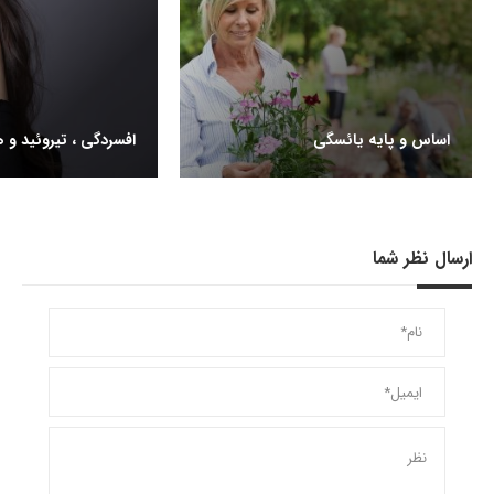
اساس و پایه یائسگی
افسردگی ، تیروئید و 
ارسال نظر شما