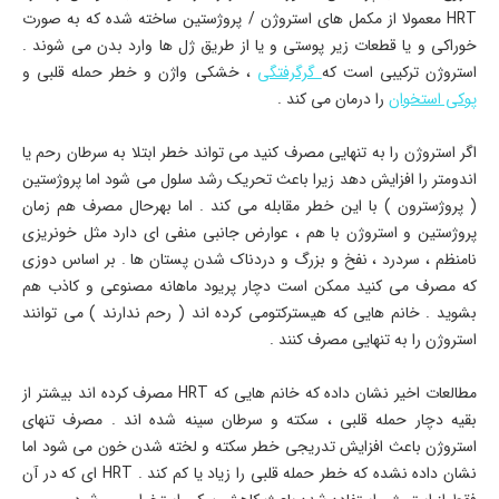
HRT معمولا از مکمل های استروژن / پروژستین ساخته شده که به صورت
خوراکی و یا قطعات زیر پوستی و یا از طریق ژل ها وارد بدن می شوند .
استروژن ترکیبی است که
گرگرفتگی
، خشکی واژن و خطر حمله قلبی و
پوکی استخوان
را درمان می کند .
اگر استروژن را به تنهایی مصرف کنید می تواند خطر ابتلا به سرطان رحم یا
اندومتر را افزایش دهد زیرا باعث تحریک رشد سلول می شود اما پروژستین
( پروژسترون ) با این خطر مقابله می کند . اما بهرحال مصرف هم زمان
پروژستین و استروژن با هم ، عوارض جانبی منفی ای دارد مثل خونریزی
نامنظم ، سردرد ، نفخ و بزرگ و دردناک شدن پستان ها . بر اساس دوزی
که مصرف می کنید ممکن است دچار پریود ماهانه مصنوعی و کاذب هم
بشوید . خانم هایی که هیسترکتومی کرده اند ( رحم ندارند ) می توانند
استروژن را به تنهایی مصرف کنند .
مطالعات اخیر نشان داده که خانم هایی که HRT مصرف کرده اند بیشتر از
بقیه دچار حمله قلبی ، سکته و سرطان سینه شده اند . مصرف تنهای
استروژن باعث افزایش تدریجی خطر سکته و لخته شدن خون می شود اما
نشان داده نشده که خطر حمله قلبی را زیاد یا کم کند . HRT ای که در آن