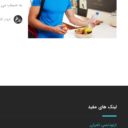
به حساب می آین
الهام آق
لینک های مفید
ارتودنسی نامرئی