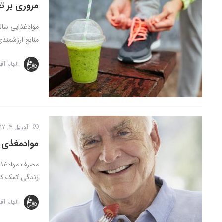
مروری بر ت
موادغذایی سالم
منابع ارزشمندی
الهام آق
آوریل 4, 2017
موادمغذی ب
مصرف موادغذای
زندگی کمک کند.
الهام آق