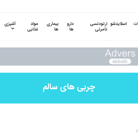
ات
اسلایدشو
ارتودنسی
دارو
بیماری
مواد
آشپزی
نامرئی
ها
ها
غذایی
چربی های سالم