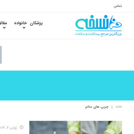
تماس
پزشکان
خانواده
مقال
خانه
چربی های سالم
ژوئن 6, 2017