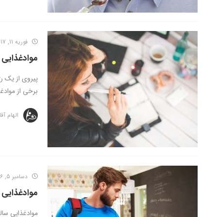
فوریه 11, 2017
موادغذایی ب
پیروی از یک ر
برخی از موادغذ
الهام آق
دسامبر 5, 2016
موادغذایی س
موادغذایی سالم