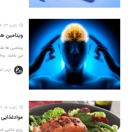
ژانویه 23, 2017
ویتامین ها
ویتامین ها نق
می باشند. برخی
الهام آق
ژانویه 18, 2017
موادغذایی 
رژیم غذایی غن