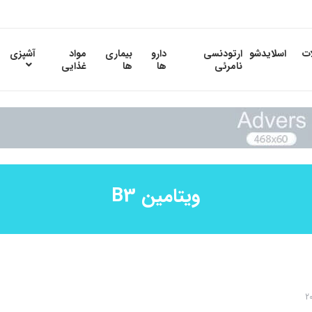
ات
اسلایدشو
ارتودنسی
دارو
بیماری
مواد
آشپزی
نامرئی
ها
ها
غذایی
ویتامین B3