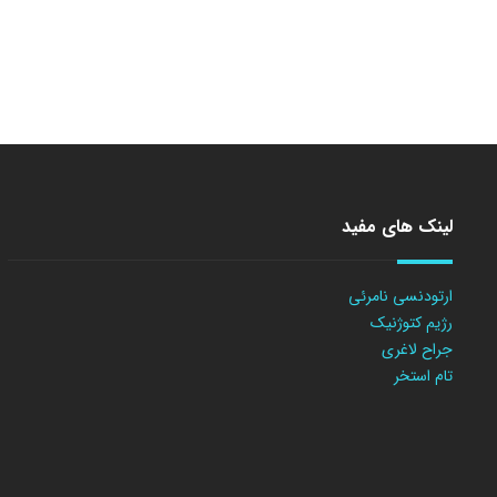
لینک های مفید
ارتودنسی نامرئی
رژیم کتوژنیک
جراح لاغری
تام استخر