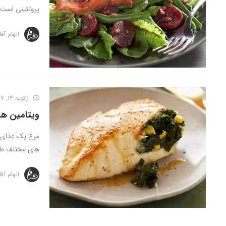
پروتئینی است 
الهام آق
ژانویه 14, 2017
ویتامین ها
مرغ یک غذای چ
های مختلف طبخ
الهام آق