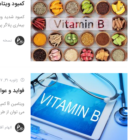
کمبود ویتامین ب 3 – علائم 
بیماری پلاگر 
نسخه
ژانویه 31, 2017
فواید و عوارض 
می توان از طریق
الهام آق