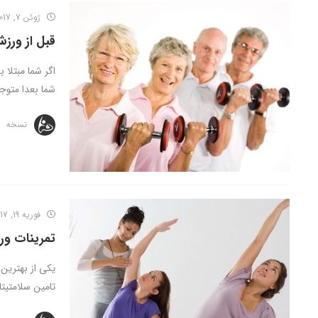
ژوئن 7, 2017
قبل از ورز
اگر شما مبتلا
شما بعدا متوجه 
نسخه
فوریه 19, 2017
تمرینات ور
یکی از بهترین 
تامین سلامتیتان