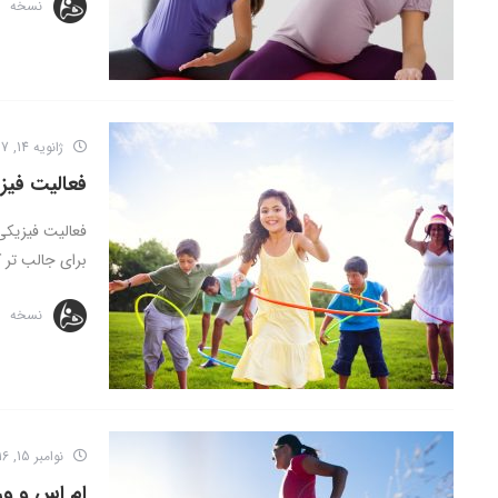
نسخه
ژانویه 14, 2017
فعالیت فیز
فعالیت فیزیکی 
برای جالب تر ک
نسخه
نوامبر 15, 2016
ام اس و و