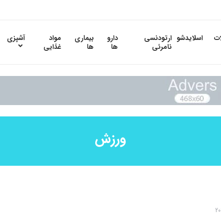
ات
اسلایدشو
ارتودنسی
دارو
بیماری
مواد
آشپزی
نامرئی
ها
ها
غذایی
ورزش