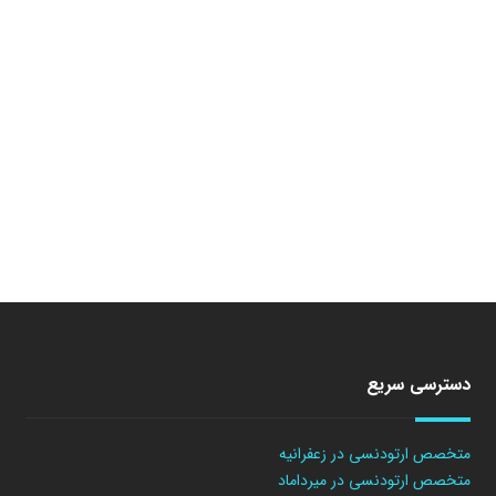
دسترسی سریع
متخصص ارتودنسی در زعفرانیه
متخصص ارتودنسی در میرداماد