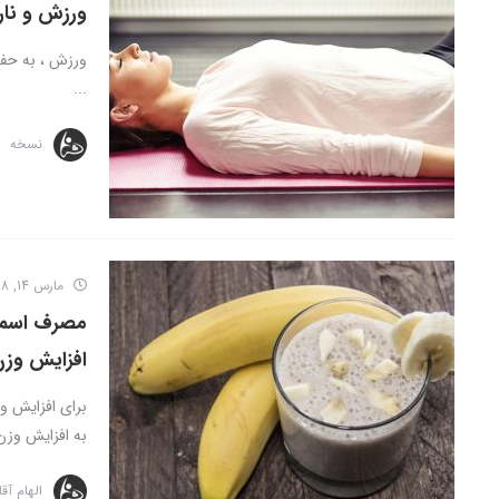
ورزش و نار
ورزش ، به حفظ
...
نسخه
مارس 14, 2018
مصرف اسموت
افزایش وز
برای افزایش وز
به افزایش وزن 
الهام آق