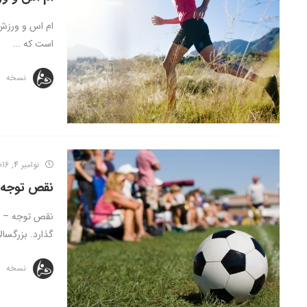
ام اس و ورزش 
است که ...
نسخه
نوامبر 4, 2016
نقص توجه –
نقص توجه – بی
گذارد. بزرگسال
نسخه