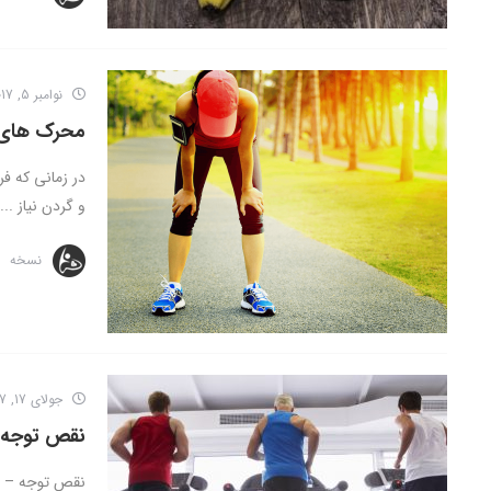
نوامبر 5, 2017
محرک های 
در زمانی که ف
و گردن نیاز ...
نسخه
جولای 17, 2017
نقص توجه –
نقص توجه – بیش