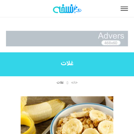
غلات
خانه
غلات