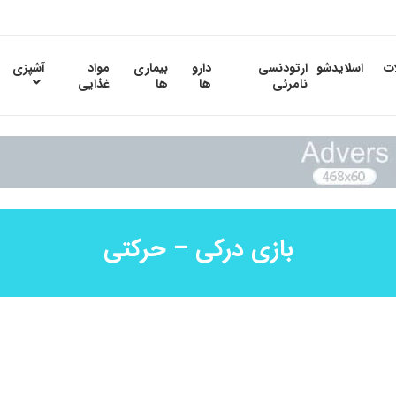
ات
اسلایدشو
ارتودنسی
دارو
بیماری
مواد
آشپزی
نامرئی
ها
ها
غذایی
بازی درکی – حرکتی