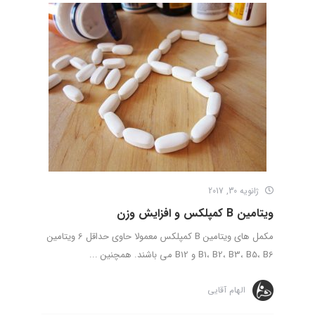
ژانویه 30, 2017
ویتامین B کمپلکس و افزایش وزن
مکمل های ویتامین B کمپلکس معمولا حاوی حداقل 6 ویتامین
B1، B2، B3، B5، B6 و B12 می باشند. همچنین ...
الهام آقایی