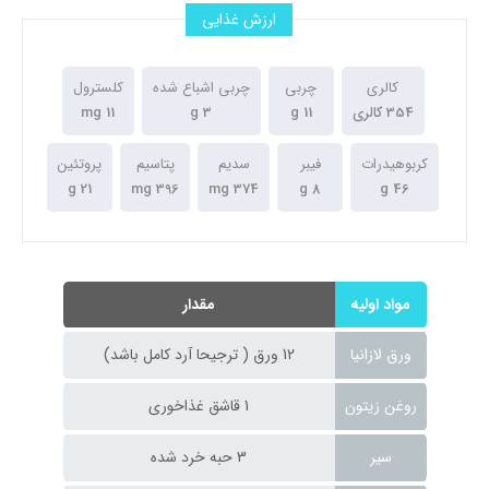
ارزش غذایی
کالری
چربی
چربی اشباع شده
کلسترول
354 کالری
11 g
3 g
11 mg
کربوهیدرات
فیبر
سدیم
پتاسیم
پروتئین
21 g
396 mg
374 mg
8 g
46 g
مواد اولیه
مقدار
ورق لازانیا
12 ورق ( ترجیحا آرد کامل باشد)
روغن زیتون
1 قاشق غذاخوری
سیر
3 حبه خرد شده