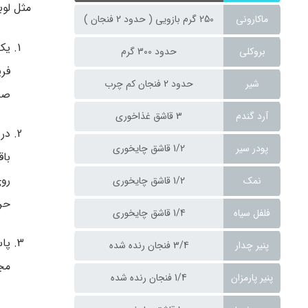
مثل لوب
ماکارونی
250 گرم بازویی ( حدود 2 فنجان )
یک 
بروکلی
حدود 300 گرم
شیر
حدود 2 فنجان کم چرب
صبر
آرد گندم
3 قاشق غذاخوری
پودر سیر
1/2 قاشق چایخوری
نمک
1/2 قاشق چایخوری
حرا
فلفل سیاه
1/4 قاشق چایخوری
پاس
پنیر چدار
3/4 فنجان رنده شده
مجد
پنیر پارمزان
1/4 فنجان رنده شده