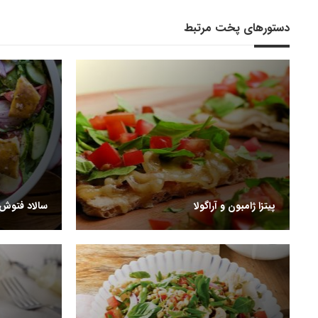
دستورهای پخت مرتبط
پیتزا ژامبون و آراگولا
سالاد فتوش