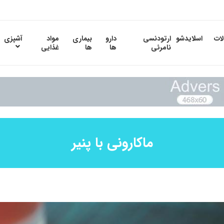
لات
اسلایدشو
ارتودنسی
دارو
بیماری
مواد
آشپزی
نامرئی
ها
ها
غذایی
ماکارونی با پنیر