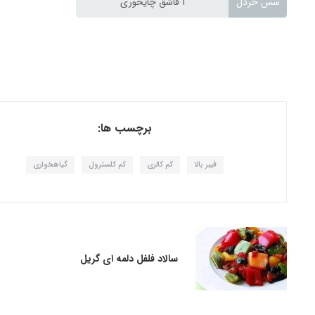
سس خردل
1 قاشق چایخوری
برچسب ها:
فیبر بالا
کم کالری
کم کلسترول
گیاهخواری
سالاد فلفل دلمه ای گریل