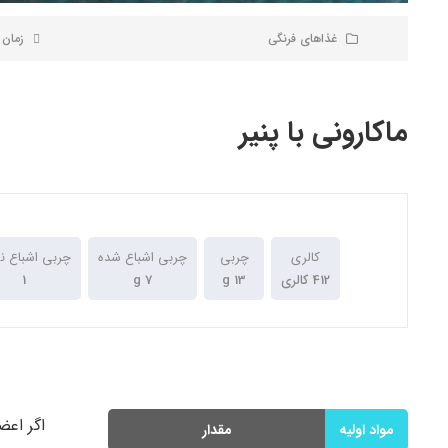
غذاهای فرنگی
زمان پخت
ماکارونی با پنیر
کالری
چربی
چربی اشباع شده
چربی اشباع ن
412 کالری
13 g
7 g
1
اگر اعض
مواد اولیه
مقدار