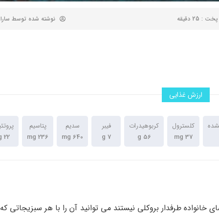
 : 25 دقیقه
نوشته شده توسط
سارا
ارزش غذایی
شده
کلسترول
کربوهیدرات
فیبر
سدیم
پتاسیم
پروتئ
22 g
236 mg
640 mg
7 g
56 g
37 mg
ای خانواده طرفدار بروکلی نیستند می توانید آن را با هر سبزیجاتی ک