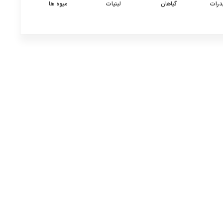
درات
گیاهان
لبنیات
میوه ها