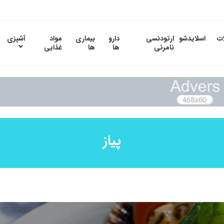
ات
اسلایدشو
ارتودنسی
دارو
بیماری
مواد
آشپزی
نامرئی
ها
ها
غذایی
پیاز