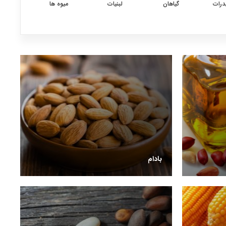
درات
گیاهان
لبنیات
میوه ها
بادام