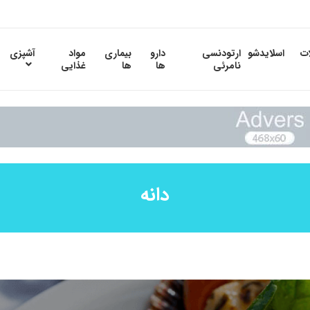
ات
اسلایدشو
ارتودنسی
دارو
بیماری
مواد
آشپزی
نامرئی
ها
ها
غذایی
دانه