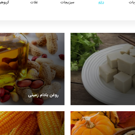
بات
دانه
سبزیجات
غلات
کربوهی
روغن بادام زمینی