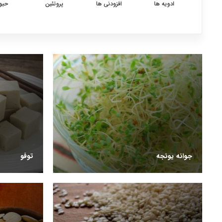
ادویه ها
افزودنی ها
پروتئین
حبو
جوانه یونجه
توفو