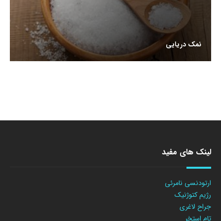
نمک دریایی
لینک های مفید
ارتودنسی نامرئی
رژیم کتوژنیک
جراح لاغری
تام استخر