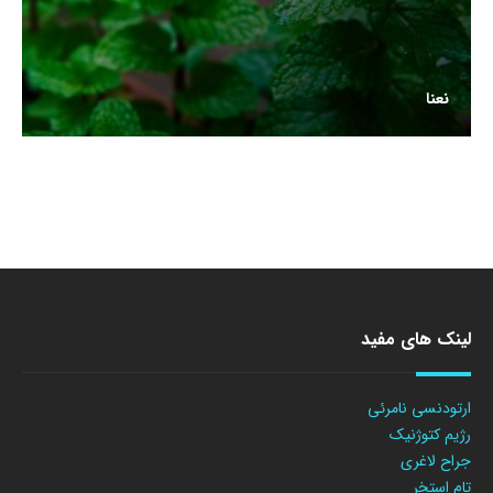
نعنا
لینک های مفید
ارتودنسی نامرئی
رژیم کتوژنیک
جراح لاغری
تام استخر