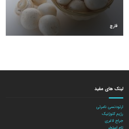
قارچ
لینک های مفید
ارتودنسی نامرئی
رژیم کتوژنیک
جراح لاغری
تام استخر