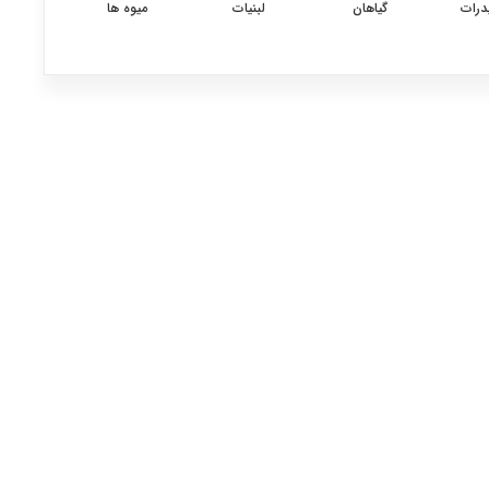
درات
گیاهان
لبنیات
میوه ها