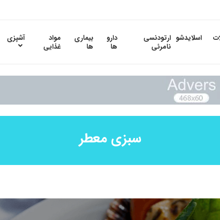
ات
اسلایدشو
ارتودنسی
دارو
بیماری
مواد
آشپزی
نامرئی
ها
ها
غذایی
سبزی معطر