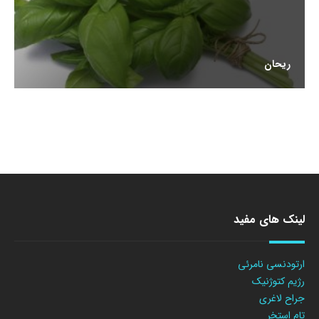
ریحان
لینک های مفید
ارتودنسی نامرئی
رژیم کتوژنیک
جراح لاغری
تام استخر