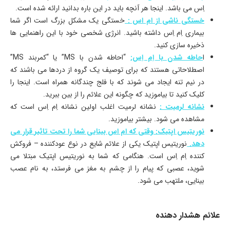
اِس می باشد. اینجا هر آنچه باید در این باره بدانید ارائه شده است.
خستگی ناشی از ام اس :
خستگی یک مشکل بزرگ است اگر شما
بیماری اِم اِس داشته باشید. انرژی شخصی خود با این راهنمایی ها
ذخیره سازی کنید.
ا
حاطه شدن با اِم اِس:
“احاطه شدن با MS” یا “کمربند MS”
اصطلاحاتی هستند که برای توصیف یک گروه از دردها می باشند که
در نیم تنه ایجاد می شوند که با فلج چندگانه همراه است. اینجا را
کلیک کنید تا بیاموزید که چگونه این علائم را از بین ببرید.
نشانه لرمیت :
نشانه لرمیت اغلب اولین نشانه اِم اِس است که
مشاهده می شود. بیشتر بیاموزید.
نوریتیس اپتیک: وقتی که ام اس بینایی شما را تحت تاثیر قرار می
دهد.
نوریتیس اپتیک یکی از علائم شایع در نوع عودکننده – فروکش
کننده اِم اِس است. هنگامی که شما به نوریتیس اپتیک مبتلا می
شوید، عصبی که پیام را از چشم به مغز می فرستد، به نام عصب
بینایی، ملتهب می شود.
علائم هشدار دهنده