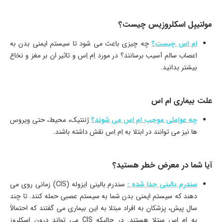
مولتیپل اسکلروزیس چیست؟
ام اس چیست؟
چه چیزی باعث می شود تا سیستم ایمنی بدن به
اعصاب سالم آسیب برسانند؟ در مورد اِم اِس و تاثیر ان بر مغز و نخاع
بیشتر بدانید.
علت بیماری ام اس
چه عواملی موجب ام اس می شوند؟
ژننتیک، محیط، حتی ویروس
ها نیز می توانند در ابتلا به اِم اِس نقش داشته باشند.
آیا شما در معرض خطر هستید؟
سندرم بالینی جدا شده :
سندرم بالینی ایزوله (CIS) زمانی روی می
دهند که سیستم ایمنی بدن شما به سیستم عصبی حمله کنند. تا چند
سال پیش، پزشکان به افراد مبتلا به این بیماری می گفتند که احتمالاً
به اِم اِس مبتلا هستند. در حالیکه CIS می تواند درون اسکلروز