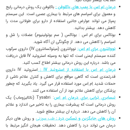
درمان ام اس با پمپ های باکلوفن :
باکلوفن یک روش درمانی رایج
و معمول برای اسپاسم های مرتبط با بیماری عصبی است. این سیستم
پمپاژ می تواند عوارض جانبی استفاده از دارو برای طولانی مدت را
کاهش دهد. بیشتر بدانید.
بوتاکس برای ام اس : بوتاکس ( سم بوتولینیوم) عضلات را شل و
اسپاسم را کاهش می دهد. از چگونگی ان آگاه شوید.
نووانترون برای ام اس:
نووانترون (میتوکسانترون IV) داروی سرکوب
کننده سیستم ایمنی است که تنها به وسیله استروئید IV قابل دریافت
می باشد. درباره این روش درمانی بیشتر اطلاع کسب کنید.
درمان ام اس با استفاده از استروئید IV :
استروئید IV داروی
قدرتمندی است که گاهی مواقع برای کاهش و کنترل علائم ناشی از
حملات شدید اِم اِس مورد استفاده قرار می گیرد. یاد بگیرید که چطور
پزشکان برای کاهش علائم عود از آن استفاده می کنند.
تیسابری تراپی برای درمان ام اس
: Tysabri (ناتالیزوماب) یک
روش درمانی است که پیشرفت بیماری را به تاخیر می اندازد و علائم
آن را کاهش می دهد. درباره ان بیشتر مطلع شوید.
روش های جایگزین و تسکین درد :
طب سوزنی
و روش های دیگر
درمان می تواند درد را کاهش دهد. تحقیقات هیجان انگیز مرتبط با