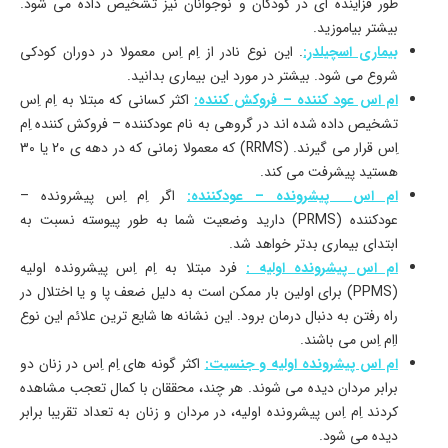
طور فزاینده ای در کودکان و نوجوانان نیز تشخیص داده می شود.
بیشتر بیاموزید.
بیماری اسچیلدر:
. این نوع نادر از اِم اِس معمولا در دوران کودکی
شروع می شود. بیشتر در مورد این بیماری بدانید.
ام اس عود کننده – فروکش کننده:
اکثر کسانی که مبتلا به اِم اِس
تشخیص داده شده اند در گروهی به نام عودکننده – فروکش کننده اِم
اِس قرار می گیرند. (RRMS) که معمولا زمانی که در دهه ی 20 یا 30
هستید پیشرفت می کند.
ام اس پیشرونده – عودکننده:
اگر اِم اِس پیشرونده –
عودکننده (PRMS) دارید وضعیت شما به طور پیوسته نسبت به
ابتدای بیماری بدتر خواهد شد.
ام اس پیشرونده اولیه :
فرد مبتلا به اِم اِس پیشرونده اولیه
(PPMS) برای اولین بار ممکن است به دلیل ضعف پا و یا اختلال در
راه رفتن به دنبال درمان برود. این نشانه ها شایع ترین علائم این نوع
ااِم اِس می باشند.
ام اس پیشرونده اولیه و جنسیت:
اکثر گونه های اِم اِس در زنان دو
برابر مردان دیده می شوند. هر چند، محققان با کمال تعجب مشاهده
کردند اِم اِس پیشرونده اولیه، در مردان و زنان به تعداد تقریبا برابر
دیده می شود.