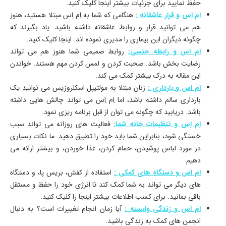
حفظ نمایید برای جزئیات بیشتر اینجا کلیک کنید.
ام اس و قرار عاشقانه :
هنگامی که شما به اِم اِس مبتلا هستید، هنوز
هم می توانید قرار و روابط عاشقانه داشته باشید. یاد بگیرند که
چگونه دیگران این بیماری را مدیری نموده اند. اینجا کلیک کنید.
ام اس و رابطه جنسی:
روابط صمیمی شما هنوز هم می تواند
رضایت بخش باشد. صحبت کردن و لمس کردن مهم هستند. خواندن
این مقاله به درک بیشتر کمک می کند.
ام اس و بارداری :
زنان مبتلا به مولتیپل اسکلروزیس می توانید یک
بارداری سالم داشته باشد، اما اِم اِس می تواند چالش هایی داشته
باشد. دریابید که چگونه می توان از قبل برنامه ریزی نمود.
اِم اِس و تنظیمات خانه شما:
فعالیت های روزانه می تواند سبب
خستگی شود، بنابراین شما باید خود را تطبیق دهید. ما نکات بسیاری
در مورد لباس پوشیدن، حمام کردن، غذا خوردن، و بیشتر ارائه می
دهیم.
ام اس و دستگاه های کمکی :
استفاده از کفش، بریس پا، و دستگاه
های دیگر می تواند به شما کمک کند تا انرژی خود را حفظ و مستقل
باقی بمانید. برای کسب اطلاعات بیشتر اینجا را کلیک کنید.
ام اس و زندگی وابسته :
آیا زمان انجام تغییرات است؟ به دنبال
انجمن های کمک به زندگی باشید.