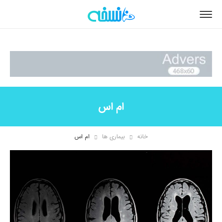
ام اس
خانه
بیماری ها
ام اس