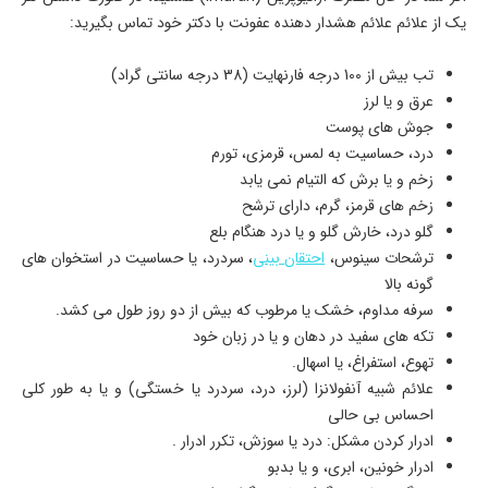
یک از علائم علائم هشدار دهنده عفونت با دکتر خود تماس بگیرید:
تب بیش از 100 درجه فارنهایت (38 درجه سانتی گراد)
عرق و یا لرز
جوش های پوست
درد، حساسیت به لمس، قرمزی، تورم
زخم و یا برش که التیام نمی یابد
زخم های قرمز، گرم، دارای ترشح
گلو درد، خارش گلو و یا درد هنگام بلع
ترشحات سینوس،
احتقان بینی
، سردرد، یا حساسیت در استخوان های
گونه بالا
سرفه مداوم، خشک یا مرطوب که بیش از دو روز طول می کشد.
تکه های سفید در دهان و یا در زبان خود
تهوع، استفراغ، یا اسهال.
علائم شبیه آنفولانزا (لرز، درد، سردرد یا خستگی) و یا به طور کلی
احساس بی حالی
ادرار کردن مشکل: درد یا سوزش، تکرر ادرار .
ادرار خونین، ابری، و یا بدبو