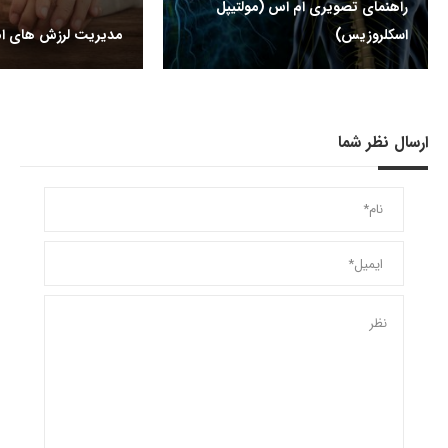
راهنمای تصویری ام اس (مولتیپل
اسکلروزیس)
مدیریت لرزش های ا
ارسال نظر شما