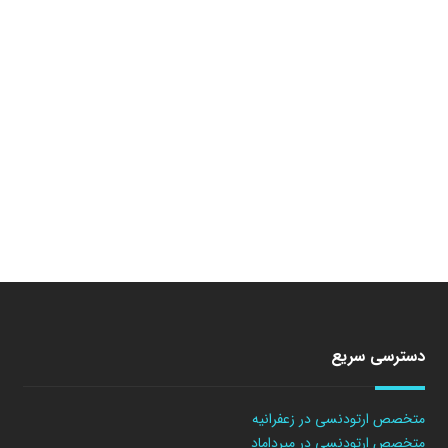
دسترسی سریع
متخصص ارتودنسی در زعفرانیه
متخصص ارتودنسی در میرداماد