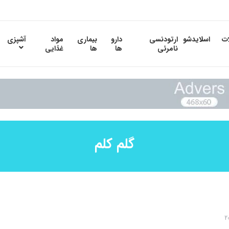
ات
اسلایدشو
ارتودنسی
دارو
بیماری
مواد
آشپزی
نامرئی
ها
ها
غذایی
گلم کلم