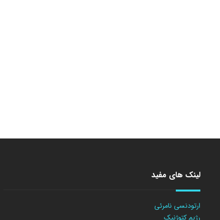
لینک های مفید
ارتودنسی نامرئی
رژیم کتوژنیک