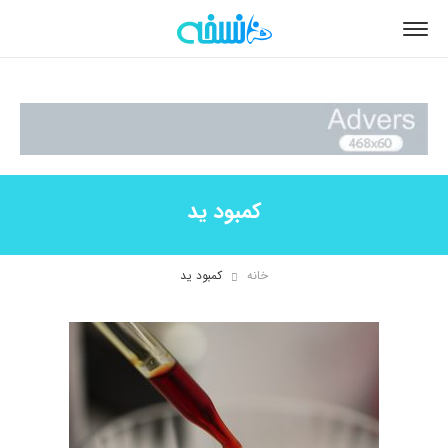
کمبود ید
خانه
کمبود ید