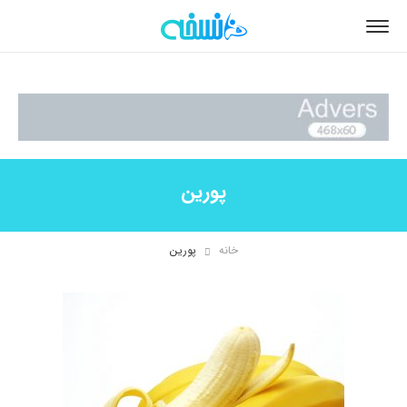
پورین
خانه
پورین