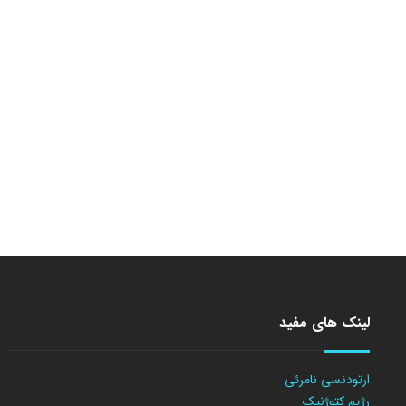
لینک های مفید
ارتودنسی نامرئی
رژیم کتوژنیک