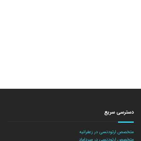
دسترسی سریع
متخصص ارتودنسی در زعفرانیه
متخصص ارتودنسی در میرداماد