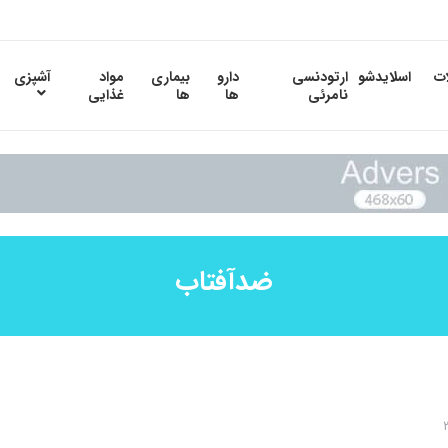
ات
اسلایدشو
ارتودنسی
دارو
بیماری
مواد
آشپزی
نامرئی
ها
ها
غذایی
ضدآفتاب