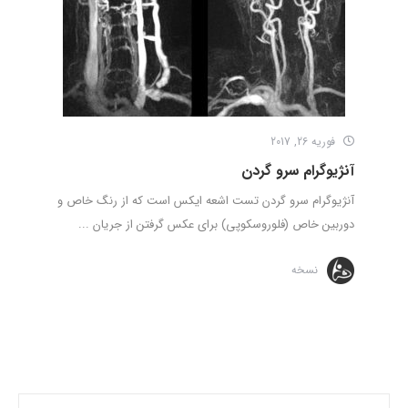
فوریه 26, 2017
آنژیوگرام سرو گردن
آنژیوگرام سرو گردن تست اشعه ایکس است که از رنگ خاص و
دوربین خاص (فلوروسکوپی) برای عکس گرفتن از جریان ...
نسخه