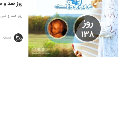
روز صد و س
...
نسخه