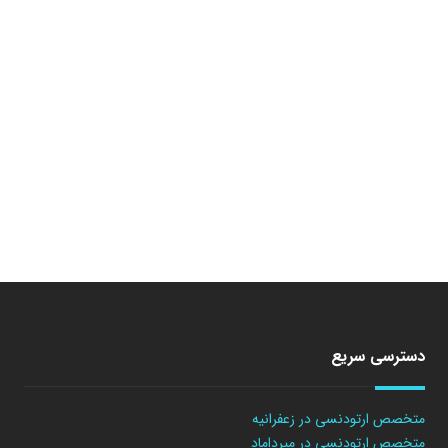
دسترسی سریع
متخصص ارتودنسی در زعفرانیه
متخصص ارتودنسی در میرداماد