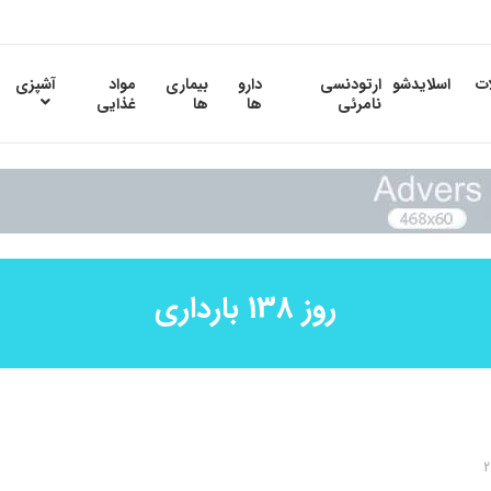
ات
اسلایدشو
ارتودنسی
دارو
بیماری
مواد
آشپزی
نامرئی
ها
ها
غذایی
روز 138 بارداری