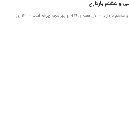
ی و هشتم بارداری
روز صد و سی و هشتم بارداری – الان هفته ی 19 ام و روز پنجم چرخه است – 142 روز