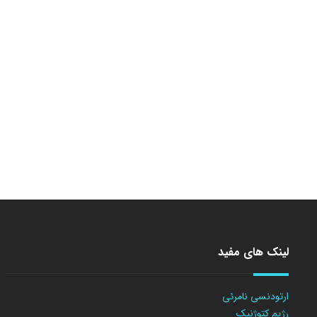
لینک های مفید
ارتودنسی نامرئی
رژیم کتوژنیک