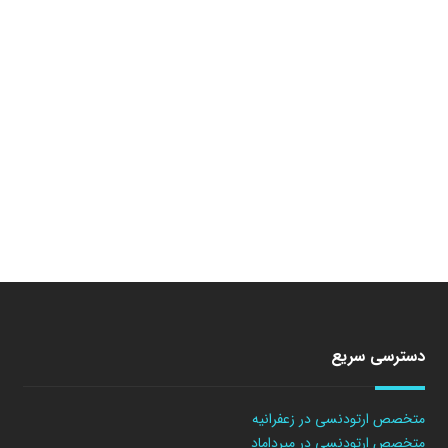
دسترسی سریع
متخصص ارتودنسی در زعفرانیه
متخصص ارتودنسی در میرداماد