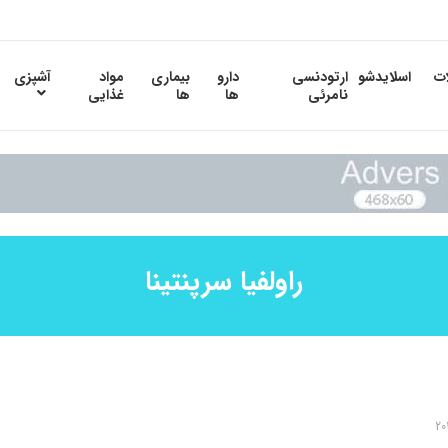
ات
اسلایدشو
ارتودنسی
دارو
بیماری
مواد
آشپزی
نامرئی
ها
ها
غذایی
راولفیا سرپنتینا