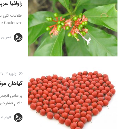
راولفیا سرپن
ouleuvre, ...
نسرین 
ژانویه 3, 2017
گیاهان موث
علائم فشارخون 
الهام آق