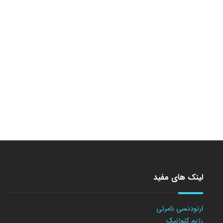
لینک های مفید
ارتودنسی نامرئی
رژیم کتوژنیک