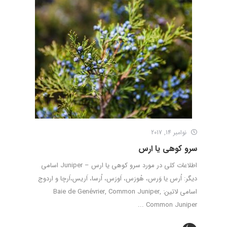
نوامبر 14, 2017
سرو کوهی یا ارس
اطلاعات کلی در مورد سرو کوهی یا ارس – Juniper اسامی
دیگر: اُرس یا وَرس، هُورَس، اَورَس، اُرسا، اَریس،اَرچا و اردوج
اسامی لاتین: Baie de Genévrier, Common Juniper,
Common Juniper ...