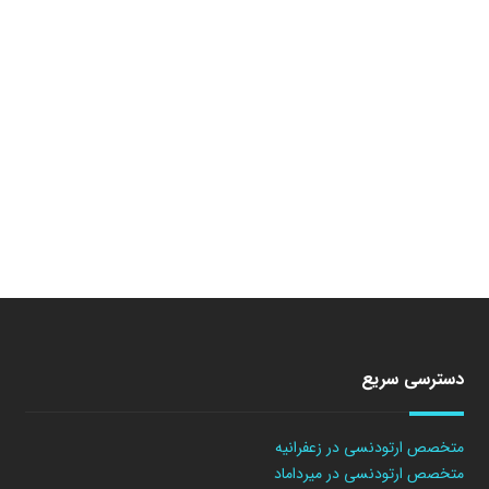
دسترسی سریع
متخصص ارتودنسی در زعفرانیه
متخصص ارتودنسی در میرداماد