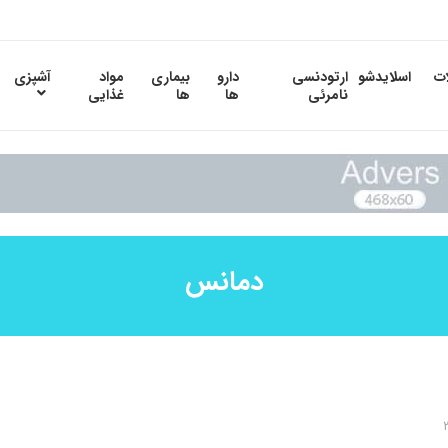
ات
اسلایدشو
ارتودنسی
دارو
بیماری
مواد
آشپزی
نامرئی
ها
ها
غذایی
دمانس