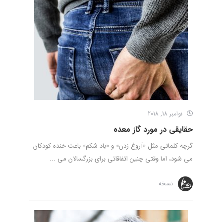
نوامبر 18, 2018
حقایقی در مورد گاز معده
گرچه کلماتی مثل «آروغ زدن» و «باد شکم» باعث خنده کودکان
می شود، اما وقتی چنین اتفاقاتی برای بزرگسالان می ...
نسخه