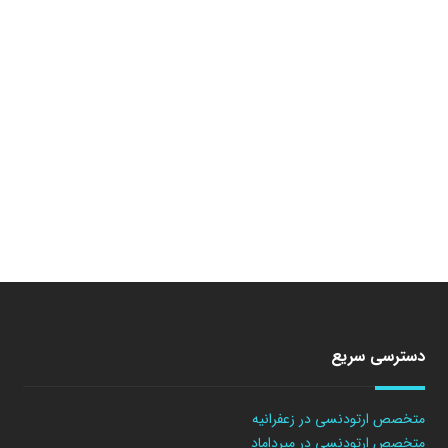
دسترسی سریع
متخصص ارتودنسی در زعفرانیه
متخصص ارتودنسی در میرداماد