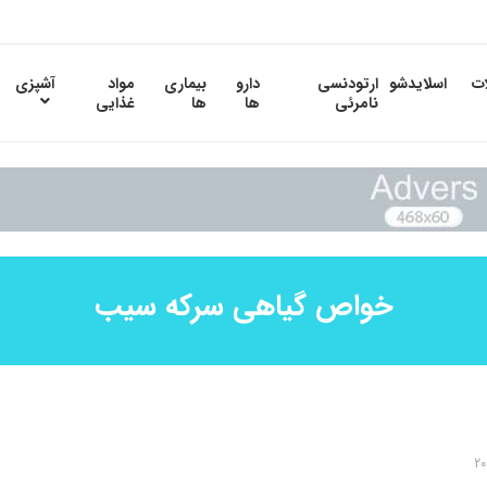
ات
اسلایدشو
ارتودنسی
دارو
بیماری
مواد
آشپزی
نامرئی
ها
ها
غذایی
خواص گیاهی سرکه سیب