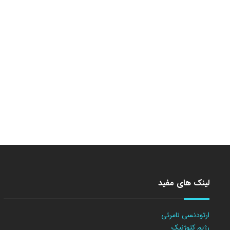
لینک های مفید
ارتودنسی نامرئی
رژیم کتوژنیک