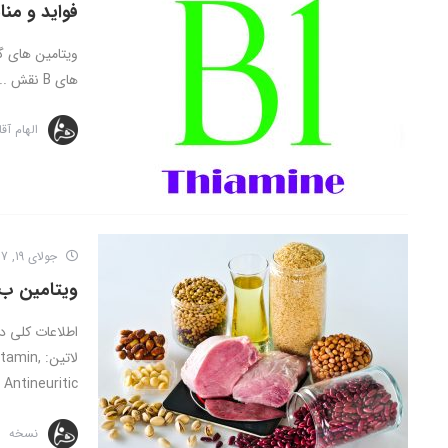
فواید و منا
های B نقش ...
الهام آق
جولای 19, 2017
ویتامین ب 1 یا تیامی
لاتین: n
Antineuritic ...
نسخه