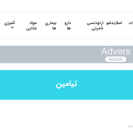
ات
اسلایدشو
ارتودنسی
دارو
بیماری
مواد
آشپزی
نامرئی
ها
ها
غذایی
تیامین