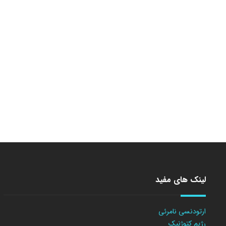
لینک های مفید
ارتودنسی نامرئی
رژیم کتوژنیک