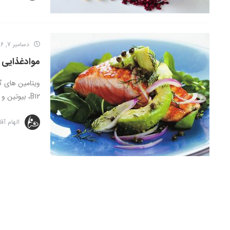
دسامبر 7, 2016
موادغذایی س
B12، بیوتین و اسیدپانتوتنیک است. عملکرد ویتامین های ...
الهام آق