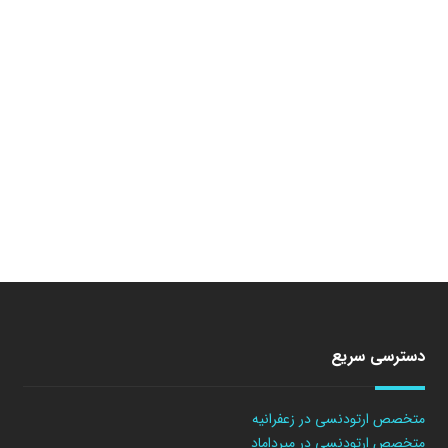
دسترسی سریع
متخصص ارتودنسی در زعفرانیه
متخصص ارتودنسی در میرداماد