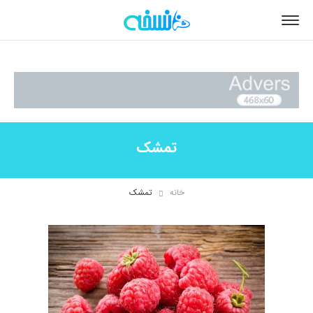
تمشک
خانه
تمشک