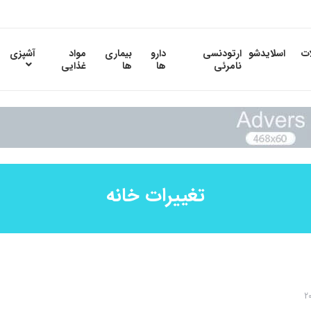
ات
اسلایدشو
ارتودنسی
دارو
بیماری
مواد
آشپزی
نامرئی
ها
ها
غذایی
تغییرات خانه