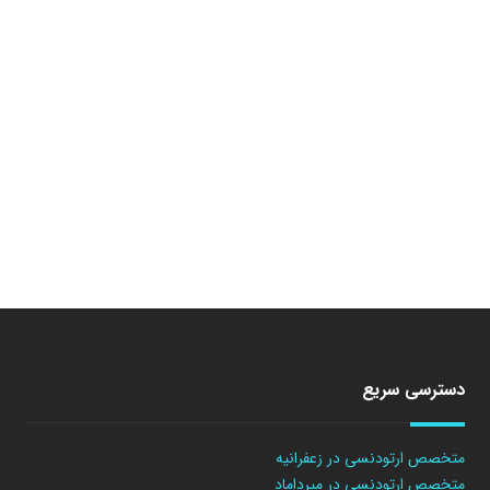
دسترسی سریع
متخصص ارتودنسی در زعفرانیه
متخصص ارتودنسی در میرداماد