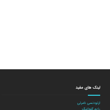
لینک های مفید
ارتودنسی نامرئی
رژیم کتوژنیک