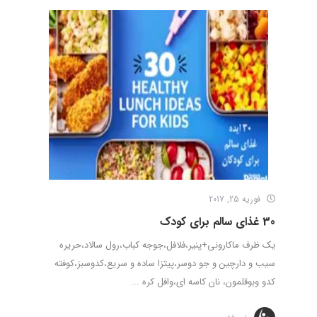
فوریه 25, 2017
30 غذای سالم برای کودک
یک ظرف ماکارونی+پنیر،فلافل،جوجه کباب،رول سالاد،حریره
سیب و دارچین و جو دوسر،پیتزا ساده و سریع،کدوسبز،کوفته
کدو وبوقلمون، نان کاسه ای،وافل کره ...