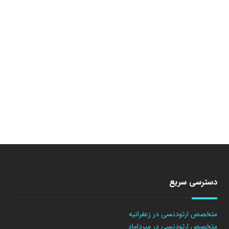
دسترسی سریع
متخصص ارتودنسی در زعفرانیه
متخصص ارتودنسی در میرداماد