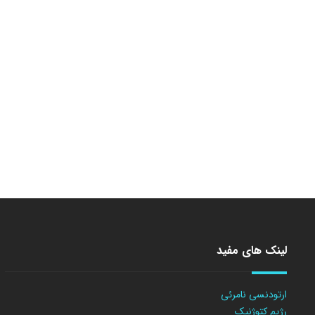
لینک های مفید
ارتودنسی نامرئی
رژیم کتوژنیک