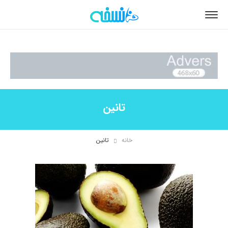
تانین
خانه
تانین