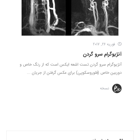
فوریه 26, 2017
آنژیوگرام سرو گردن
آنژیوگرام سرو گردن تست اشعه ایکس است که از رنگ خاص و
دوربین خاص (فلوروسکوپی) برای عکس گرفتن از جریان ...
نسخه