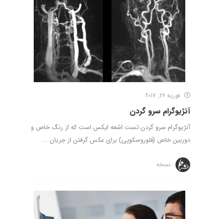
فوریه 26, 2017
آنژیوگرام سرو گردن
آنژیوگرام سرو گردن تست اشعه ایکس است که از رنگ خاص و
دوربین خاص (فلوروسکوپی) برای عکس گرفتن از جریان ...
نسخه