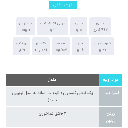
ارزش غذایی
کالری
چربی
چربی اشباع شده
کلسترول
443 کالری
11 g
3 g
9 mg
کربوهیدرات
فیبر
سدیم
پتاسیم
پروتئین
19 g
281 mg
707 mg
14 g
67 g
مواد اولیه
مقدار
لوبیا چیتی
یک قوطی کنسروی ( البته می تواند هر مدل لوبیایی
باشد)
روغن
2 قاشق غذاخوری
زیتون