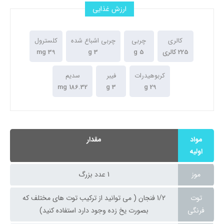
ارزش غذایی
کالری
چربی
چربی اشباع شده
کلسترول
225 کالری
5 g
3 g
39 mg
کربوهیدرات
فیبر
سدیم
186.32 mg
3 g
29 g
مواد
مقدار
اولیه
موز
1 عدد بزرگ
توت
1/2 فنجان ( می توانید از ترکیب توت های مختلف که
فرنگی
بصورت یخ زده وجود دارد استفاده کنید)