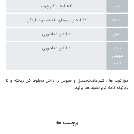
شیر
1/2 فنجان کم چرب
ماست
1/2فنجان میوه ای با طعم توت فرنگی
عسل
2 قاشق غذاخوری
پودر
2 قاشق غذاخوری
سبوس
گندم
موز،توت ها ، شیر،ماست،عسل و سبوس را داخل مخلوط کن ریخته و تا
زمانیکه کاملا نرم بشود هم بزنید.
برچسب ها: