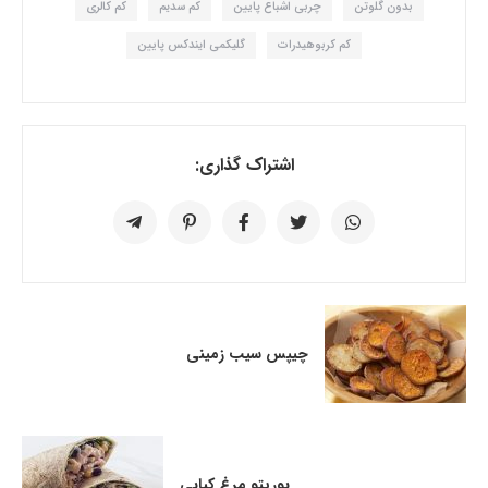
بدون گلوتن
چربی اشباع پایین
کم سدیم
کم کالری
کم کربوهیدرات
گلیکمی ایندکس پایین
اشتراک گذاری:
چیپس سیب زمینی
بوریتو مرغ کبابی