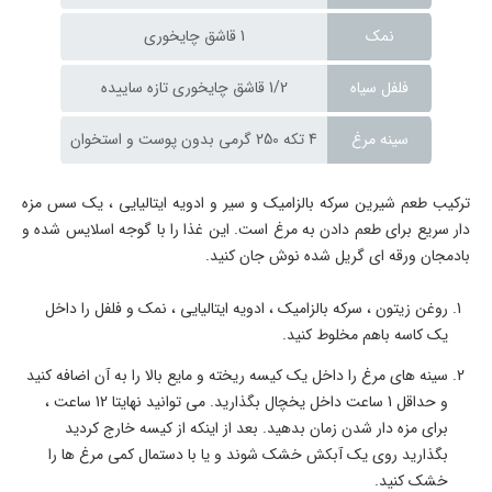
نمک
1 قاشق چایخوری
فلفل سیاه
1/2 قاشق چایخوری تازه ساییده
سینه مرغ
4 تکه 250 گرمی بدون پوست و استخوان
ترکیب طعم شیرین سرکه بالزامیک و سیر و ادویه ایتالیایی ، یک سس مزه
دار سریع برای طعم دادن به مرغ است. این غذا را با گوجه اسلایس شده و
بادمجان ورقه ای گریل شده نوش جان کنید.
روغن زیتون ، سرکه بالزامیک ، ادویه ایتالیایی ، نمک و فلفل را داخل
یک کاسه باهم مخلوط کنید.
سینه های مرغ را داخل یک کیسه ریخته و مایع بالا را به آن اضافه کنید
و حداقل 1 ساعت داخل یخچال بگذارید. می توانید نهایتا 12 ساعت ،
برای مزه دار شدن زمان بدهید. بعد از اینکه از کیسه خارج کردید
بگذارید روی یک آبکش خشک شوند و یا با دستمال کمی مرغ ها را
خشک کنید.