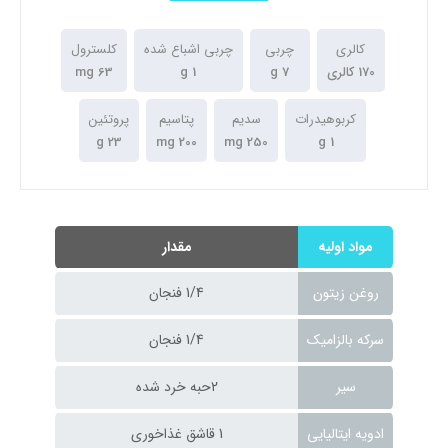
کالری
چربی
چربی اشباع شده
کلسترول
170 کالری
7 g
1 g
63 mg
کربوهیدرات
سدیم
پتاسیم
پروتئین
23 g
200 mg
250 mg
1 g
مواد اولیه
مقدار
روغن زیتون
1/4 فنجان
سرکه بالزامیک
1/4 فنجان
سیر
2حبه خرد شده
ادویه ایتالیایی
1 قاشق غذاخوری