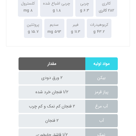
کالری
چربی
چربی اشباع شده
کلسترول
282 کالری
6.3 g
1.8 g
8 mg
کربوهیدرات
فیبر
سدیم
پروتئین
15.7 g
593 mg
11.3 g
43.2 g
مواد اولیه
مقدار
بیکن
2 ورق دودی
پیاز قرمز
1/2 فنجان خرد شده
آب مرغ
2 فنجان کم نمک و کم چرب
آب
2 فنجان
نمک
1/2 قاشق چایخوری