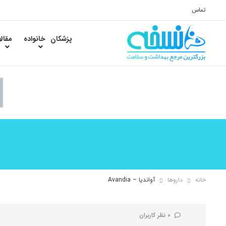
تماس
پزشکان
خانواده
مقال
خانه
داروها
آواندیا – Avandia
0 نظر کاربران