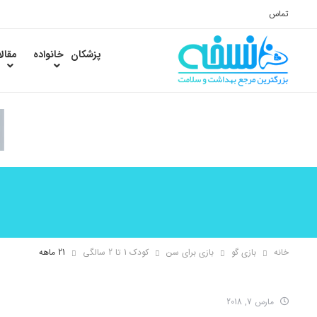
تماس
پزشکان
خانواده
مقال
خانه
بازی گو
بازی برای سن
کودک 1 تا 2 سالگی
21 ماهه
مارس 7, 2018