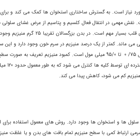
ت. نقش مهمی در انتقال فعال کلسیم و پتاسیم از عرض غشای سلولی بر
ی می ماند. کمتر از یک درصد منیزیم در سرم خون وجود دارد و این س
شدید حفظ می شود. غلظت نرمال منیزیم سرم در محدوده نرمال 75/ 0 تا 95/0 میلی مول است. کمبود منیزیم تعری
از 75/0میلی مول تعریف می شود
ح منیزیم کم می شود، کاهش پیدا می کند.
 سلول ها و استخوان ها وجود دارد. روش های معمول استفاده برای ا
می ارتباط کمی با سطح منیزیم تمام بافت های بدن و یا غلظت منیز