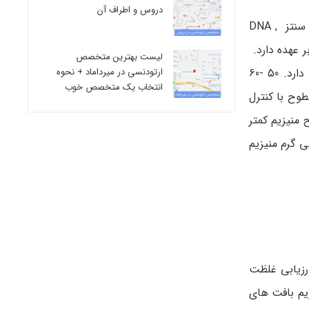
دروس و اطراف آن
منیزیم برای تولید انرژی و فسفریلاسیون اکسیداتیو و گلیکولیز مورد نیاز است. به گسترش ساختاری استخوان ها کمک می کند و برای سنتز DNA ,
 عهده دارد.
لیست بهترین متخصص
فرآیندی که برای انتقال عصبی و انقباض ماهیچه و ریتم طبیعی قلب بسیار مهم است. در بدن بزرگسالان تقریبا 25 گرم منیزیم وجود دارد. 50 -60
ارتودنسی در میرداماد + نحوه
انتخاب یک متخصص خوب
طوح با کنترل
ف به صورت سطح منیزیم کمتر
. هومئوستاز منیزیم به طور گسترده ای توسط کلیه ها کنترل می شود که به طور معمول حدود 120 میلی گرم منیزیم
رزیابی غلظت
یم بافت های