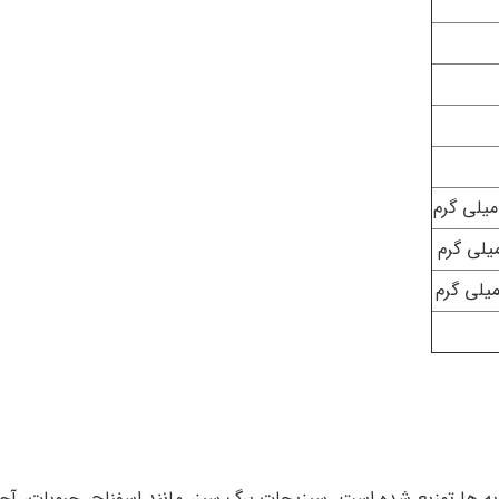
به ها توزیع شده است. سبزیجات برگ سبز، مانند اسفناج، حبوبات، آجی