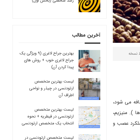
رشد شخصی (بخش اول)
آخرین مطالب
بهترین جراح لاغری (9 ویژگی یک
ط
نسخه
جراح لاغری خوب + روش های
پیدا کردن آن)
لیست بهترین متخصص
ارتودنسی در چیذر و نواحی
اطراف آن
افه می شود،
لیست بهترین متخصص
 ). منیزیم،
ارتودنسی در قیطریه + نحوه
 عملکرد عصب و
انتخاب یک متخصص ارتودنسی
لیست متخصص ارتودنسی در