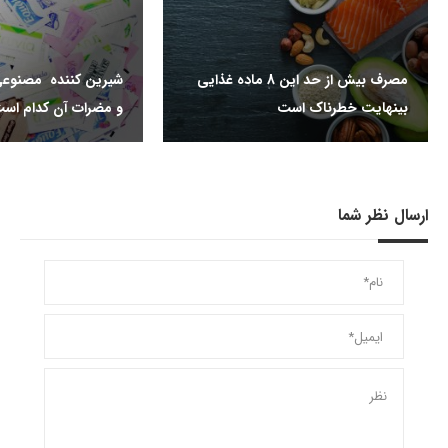
مصرف بیش از حد این 8 ماده غذایی
شیرین کننده مصنوعی
بینهایت خطرناک است
و مضرات آن کدام اس
ارسال نظر شما