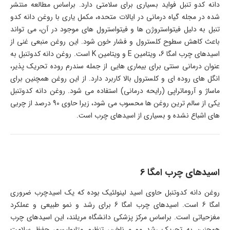
دانه کدو تنبل فواید بسیاری برای سلامتی دارد. براساس مطالعه منتشر
شده در مجله گیاه درمانی در ایالات متحده، مکمل یاری با روغن دانه کدو
تنبل به دلیل فیتواستروژن ها و فیتواسترول های موجود در آن، می تواند
باعث کاهش سطوح کلسترول و فشار خون شود. این روغن منبعی غنی از
اسیدهای چرب امگا 6، ویتامین E و ویتامین K است. روغن دانه کدوتنبل به
عنوان درمانی سنتی برای بیماری هایی از جمله سندرم روده تحریک پذیر،
انگل های روده ای و کلسترول بالا کاربرد دارد. از این روغن همچنین برای
ماساژ و آروماتراپی (رایحه درمانی) استفاده می شود. روغن دانه کدوتنبل
یکی از سالم ترین روغن ها محسوب می شود، زیرا حاوی 90 درصد از چربی
های اشباع نشده و بسیاری از اسیدهای چرب است.
اسیدهای چرب امگا 6
روغن دانه کدوتنبل حاوی اسید لینولئیک بوده که یک اسیدچرب ضروری
امگا 6 است. اسیدهای چرب امگا 6 برای رشد و نمو طبیعی و عملکرد
مغزحیاتی است. براساس مرکز پزشکی دانشگاه مریلند، این اسیدهای چرب
همچنین به تحریک رشد مو و ناخن، تنظیم متابولیسم، حفظ سلامت