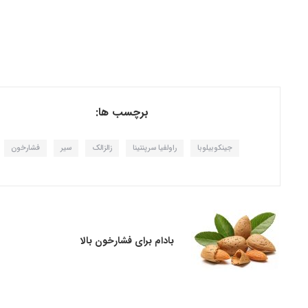
برچسب ها:
جینکوبیلوبا
راولفیا سرپنتینا
زالزالک
سیر
فشارخون
بادام برای فشارخون بالا