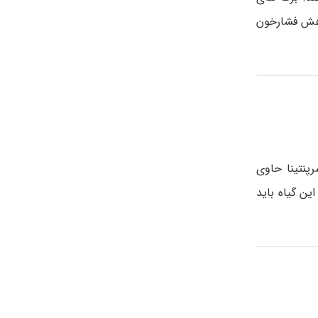
کاهش فشارخون
رپنتینا حاوی
ین گیاه باید