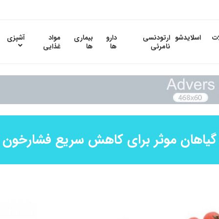
ات
اسلایدشو
ارتودنسی
دارو
بیماری
مواد
آشپزی
نامرئی
ها
ها
غذایی
گیاهان موثر برای کاهش سریع فشارخون