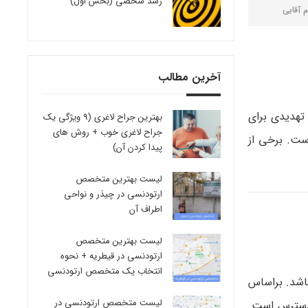
رشد شخصی (بخش اول)
م آقایی
آخرین مطالب
فته و تهدیدی برای
بهترین جراح لاغری (9 ویژگی یک
جراح لاغری خوب + روش های
ست. برخی از
پیدا کردن آن)
لیست بهترین متخصص
ارتودنسی در چیذر و نواحی
اطراف آن
لیست بهترین متخصص
ارتودنسی در قیطریه + نحوه
انتخاب یک متخصص ارتودنسی
اشد. براساس
لیست متخصص ارتودنسی در
 دسترس است.